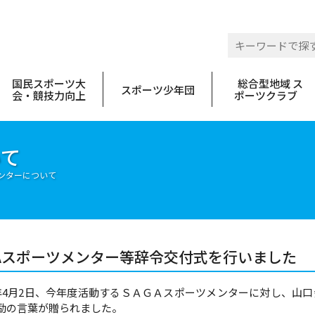
 佐賀県スポーツ協会
国民スポーツ大
総合型地域 ス
スポーツ少年団
会・競技力向上
ポーツクラブ
いて
ンターについて
GAスポーツメンター等辞令交付式を行いました
年4月2日、今年度活動するＳＡＧＡスポーツメンターに対し、山
励の言葉が贈られました。