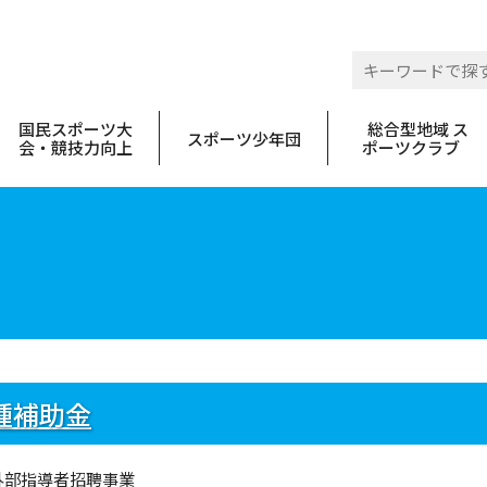
 佐賀県スポーツ協会
国民スポーツ大
総合型地域 ス
スポーツ少年団
会・競技力向上
ポーツクラブ
種補助金
外部指導者招聘事業