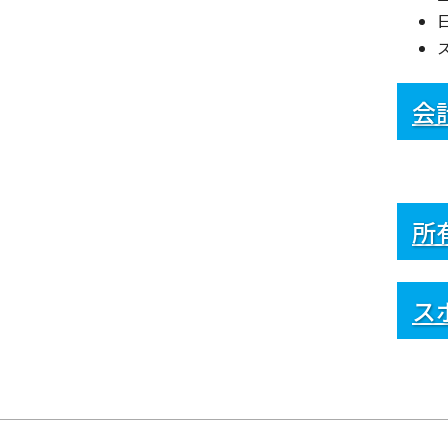
会
所
ス