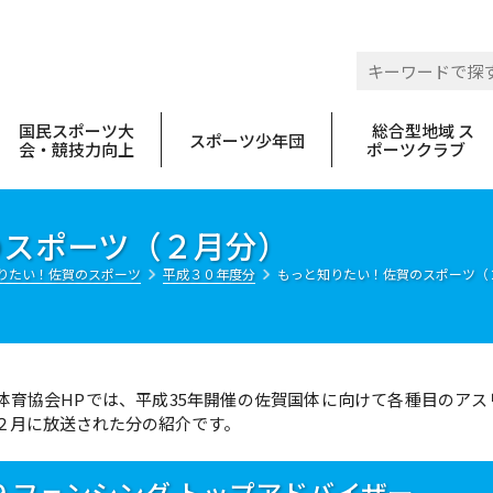
 佐賀県スポーツ協会
国民スポーツ大
総合型地域 ス
スポーツ少年団
会・競技力向上
ポーツクラブ
のスポーツ（２月分）
りたい！佐賀のスポーツ
平成３０年度分
もっと知りたい！佐賀のスポーツ（
体育協会HPでは、平成35年開催の佐賀国体に向けて各種目のアス
２月に放送された分の紹介です。
69 フェンシング トップアドバイザー