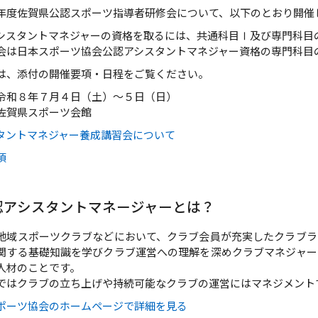
年度佐賀県公認スポーツ指導者研修会について、以下のとおり開催
シスタントマネジャーの資格を取るには、共通科目Ⅰ及び専門科目
会は日本スポーツ協会公認アシスタントマネジャー資格の専門科目
は、添付の開催要項・日程をご覧ください。
令和８年７月４日（土）～５日（日）
佐賀県スポーツ会館
タントマネジャー養成講習会について
項
認アシスタントマネージャーとは？
地域スポーツクラブなどにおいて、クラブ会員が充実したクラブラ
関する基礎知識を学びクラブ運営への理解を深めクラブマネジャー
人材のことです。
ではクラブの立ち上げや持続可能なクラブの運営にはマネジメント
ポーツ協会のホームページで詳細を見る