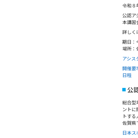
令和８
公認ア
本講習
詳しく
期日：
場所：
アシス
開催要
日程
公
総合型
ントに
トする
佐賀県
日本ス